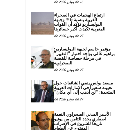
16 de يوليو de 2026
ارتفاع الهجمات في الصحراء
الغربية بنسبة 6% وجبهة
البوليساريو تؤكد أن القوات
المغربية تكبدت أكبر خسائرها
27 de يونيو de 2026
مؤتمر حاسم لجبهة البوليساريو:
براهيم غالي يواجه اختبار “التغيير”
في مرحلة حساسة للقضية
الصحراوية
27 de يونيو de 2026
مسعد بولس ينفي الشائعات حول
تعيينه سفيراً في الإمارات العربية
المتحدة: “لن أذهب إلى أي مكان”
27 de يونيو de 2026
الأسير المدني الصحراوي النعمة
اصفاري يحدد الثامن من يونيو
تاريخا للشروع في الإضراب
المفتوح عن الطعام