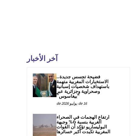
آخر الأخبار
فضيحة تجسس جديدة..
الاستخبارات المغربية متهمة
باستهداف شخصيات إسبانية
وصحراوية وجزائرية عبر
“بيغاسوس”
16 de يوليو de 2026
ارتفاع الهجمات في الصحراء
الغربية بنسبة 6% وجبهة
البوليساريو تؤكد أن القوات
المغربية تكبدت أكبر خسائرها