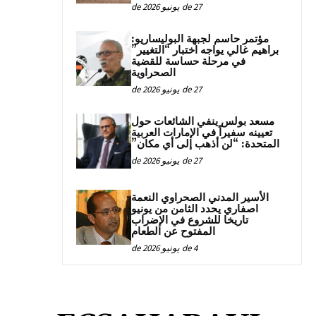
27 de يونيو de 2026
مؤتمر حاسم لجبهة البوليساريو:
براهيم غالي يواجه اختبار “التغيير”
في مرحلة حساسة للقضية
الصحراوية
27 de يونيو de 2026
مسعد بولس ينفي الشائعات حول
تعيينه سفيراً في الإمارات العربية
المتحدة: “لن أذهب إلى أي مكان”
27 de يونيو de 2026
الأسير المدني الصحراوي النعمة
اصفاري يحدد الثامن من يونيو
تاريخا للشروع في الإضراب
المفتوح عن الطعام
4 de يونيو de 2026