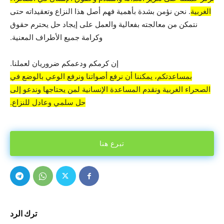
الغربية
. نحن نؤمن بشدة بأهمية فهم أصل هذا النزاع وتعقيداته حتى
نتمكن من معالجته بفعالية والعمل على إيجاد حل يحترم حقوق
وكرامة جميع الأطراف المعنية.
إن كرمكم ودعمكم ضروريان لعملنا.
بمساعدتكم، يمكننا أن نرفع أصواتنا ونرفع الوعي بالوضع في
الصحراء الغربية ونقدم المساعدة الإنسانية لمن يحتاجها وندعو إلى
حل سلمي وعادل للنزاع.
تبرع هنا
ترك الرد