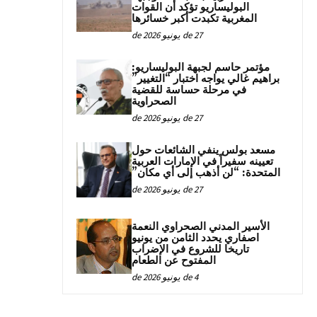
البوليساريو تؤكد أن القوات
المغربية تكبدت أكبر خسائرها
27 de يونيو de 2026
مؤتمر حاسم لجبهة البوليساريو:
براهيم غالي يواجه اختبار “التغيير”
في مرحلة حساسة للقضية
الصحراوية
27 de يونيو de 2026
مسعد بولس ينفي الشائعات حول
تعيينه سفيراً في الإمارات العربية
المتحدة: “لن أذهب إلى أي مكان”
27 de يونيو de 2026
الأسير المدني الصحراوي النعمة
اصفاري يحدد الثامن من يونيو
تاريخا للشروع في الإضراب
المفتوح عن الطعام
4 de يونيو de 2026