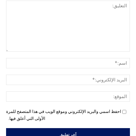
التع
اسم
البري
الإل
المو
احفظ اسمي والبريد الإلكتروني وموقع الويب في هذا المتصفح للمرة
الأولى التي أعلق فيها.