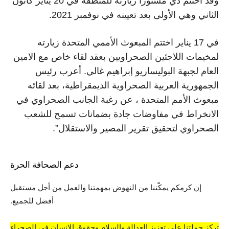
وقد اختتم دي مستورا زيارته للمنطقة في 20 يناير كانون
الثاني وهي الأولى بعد تعيينه في نوفمبر 2021.
في 17 يناير اختتم المبعوث الأممي المتحدة زيارته
لمخيمات اللاجئين الصحراويين بعقد لقاء خاص مع الامين
العام لجبهة البوليساريو إبراهيم غالي. أعرب رئيس
الجمهورية العربية الصحراوية الديمقراطية، بعد لقائه
مبعوث الأمم المتحدة ، عن رغبة الجانب الصحراوي في
الانخراط في مفاوضات جادة بضمانات تسمح للشعب
الصحراوي لتحقيق تقرير المصير والاستقلال”.
دعم الصحافة الحرة
إن كرمكم يمكّننا من النهوض بمهمتنا والعمل من أجل مستقبل
أفضل للجميع.
تركز حملتنا على تعزيز العدالة والسلام وحقوق الإنسان في الصحراء