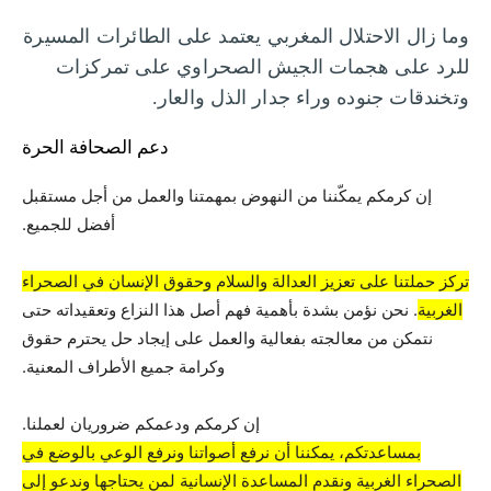
وما زال الاحتلال المغربي يعتمد على الطائرات المسيرة
للرد على هجمات الجيش الصحراوي على تمركزات
وتخندقات جنوده وراء جدار الذل والعار.
دعم الصحافة الحرة
إن كرمكم يمكّننا من النهوض بمهمتنا والعمل من أجل مستقبل
أفضل للجميع.
تركز حملتنا على تعزيز العدالة والسلام وحقوق الإنسان في الصحراء
الغربية
. نحن نؤمن بشدة بأهمية فهم أصل هذا النزاع وتعقيداته حتى
نتمكن من معالجته بفعالية والعمل على إيجاد حل يحترم حقوق
وكرامة جميع الأطراف المعنية.
إن كرمكم ودعمكم ضروريان لعملنا.
بمساعدتكم، يمكننا أن نرفع أصواتنا ونرفع الوعي بالوضع في
الصحراء الغربية ونقدم المساعدة الإنسانية لمن يحتاجها وندعو إلى