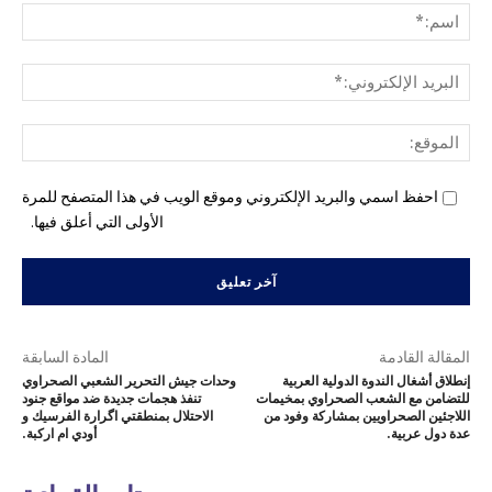
اسم
البري
الإل
المو
احفظ اسمي والبريد الإلكتروني وموقع الويب في هذا المتصفح للمرة
الأولى التي أعلق فيها.
المقالة القادمة
المادة السابقة
إنطلاق أشغال الندوة الدولية العربية
وحدات جيش التحرير الشعبي الصحراوي
للتضامن مع الشعب الصحراوي بمخيمات
تنفذ هجمات جديدة ضد مواقع جنود
اللاجئين الصحراويين بمشاركة وفود من
الاحتلال بمنطقتي اگرارة الفرسيك و
عدة دول عربية.
أودي ام اركبة.