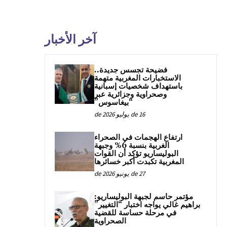
آخر الأخبار
فضيحة تجسس جديدة..
الاستخبارات المغربية متهمة
باستهداف شخصيات إسبانية
وصحراوية وجزائرية عبر
“بيغاسوس”
16 de يوليو de 2026
ارتفاع الهجمات في الصحراء
الغربية بنسبة 6% وجبهة
البوليساريو تؤكد أن القوات
المغربية تكبدت أكبر خسائرها
27 de يونيو de 2026
مؤتمر حاسم لجبهة البوليساريو:
براهيم غالي يواجه اختبار “التغيير”
في مرحلة حساسة للقضية
الصحراوية