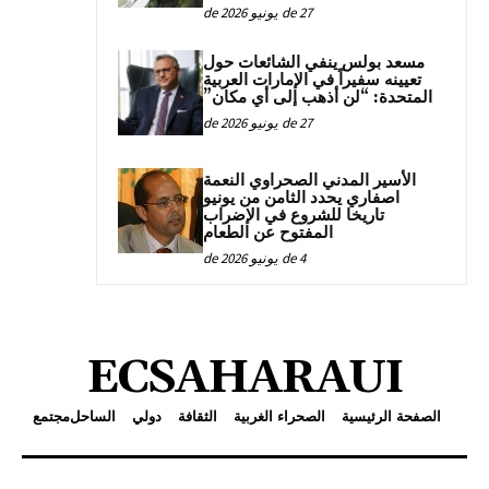
27 de يونيو de 2026
مسعد بولس ينفي الشائعات حول
تعيينه سفيراً في الإمارات العربية
المتحدة: “لن أذهب إلى أي مكان”
27 de يونيو de 2026
الأسير المدني الصحراوي النعمة
اصفاري يحدد الثامن من يونيو
تاريخا للشروع في الإضراب
المفتوح عن الطعام
4 de يونيو de 2026
ECSAHARAUI
الصفحة الرئيسية
الصحراء الغربية
الثقافة
دولي
الساحل
مجتمع