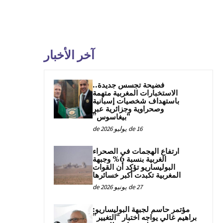
آخر الأخبار
فضيحة تجسس جديدة..
الاستخبارات المغربية متهمة
باستهداف شخصيات إسبانية
وصحراوية وجزائرية عبر
“بيغاسوس”
16 de يوليو de 2026
ارتفاع الهجمات في الصحراء
الغربية بنسبة 6% وجبهة
البوليساريو تؤكد أن القوات
المغربية تكبدت أكبر خسائرها
27 de يونيو de 2026
مؤتمر حاسم لجبهة البوليساريو:
براهيم غالي يواجه اختبار “التغيير”