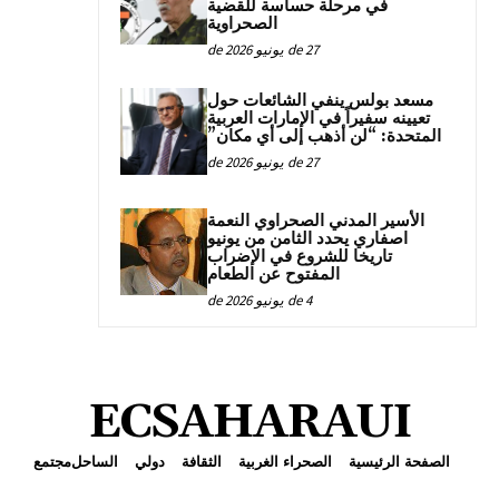
في مرحلة حساسة للقضية
الصحراوية
27 de يونيو de 2026
مسعد بولس ينفي الشائعات حول
تعيينه سفيراً في الإمارات العربية
المتحدة: “لن أذهب إلى أي مكان”
27 de يونيو de 2026
الأسير المدني الصحراوي النعمة
اصفاري يحدد الثامن من يونيو
تاريخا للشروع في الإضراب
المفتوح عن الطعام
4 de يونيو de 2026
ECSAHARAUI
الصفحة الرئيسية
الصحراء الغربية
الثقافة
دولي
الساحل
مجتمع