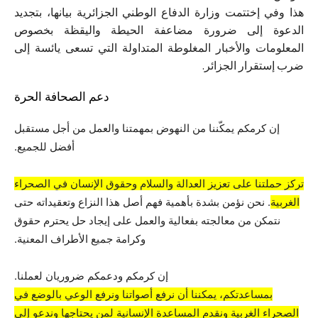
هذا وفي إختتمت وزارة الدفاع الوطني الجزائرية بيانها، بتجديد
الدعوة إلى ضرورة مضاعفة الحيطة واليقظة بخصوص
المعلومات والأخبار المغلوطة المتداولة التي تسعى يائسة إلى
ضرب إستقرار الجزائر.
دعم الصحافة الحرة
إن كرمكم يمكّننا من النهوض بمهمتنا والعمل من أجل مستقبل
أفضل للجميع.
تركز حملتنا على تعزيز العدالة والسلام وحقوق الإنسان في الصحراء
الغربية
. نحن نؤمن بشدة بأهمية فهم أصل هذا النزاع وتعقيداته حتى
نتمكن من معالجته بفعالية والعمل على إيجاد حل يحترم حقوق
وكرامة جميع الأطراف المعنية.
إن كرمكم ودعمكم ضروريان لعملنا.
بمساعدتكم، يمكننا أن نرفع أصواتنا ونرفع الوعي بالوضع في
الصحراء الغربية ونقدم المساعدة الإنسانية لمن يحتاجها وندعو إلى