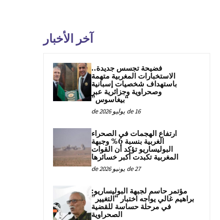
آخر الأخبار
فضيحة تجسس جديدة..
الاستخبارات المغربية متهمة
باستهداف شخصيات إسبانية
وصحراوية وجزائرية عبر
“بيغاسوس”
16 de يوليو de 2026
ارتفاع الهجمات في الصحراء
الغربية بنسبة 6% وجبهة
البوليساريو تؤكد أن القوات
المغربية تكبدت أكبر خسائرها
27 de يونيو de 2026
مؤتمر حاسم لجبهة البوليساريو:
براهيم غالي يواجه اختبار “التغيير”
في مرحلة حساسة للقضية
الصحراوية