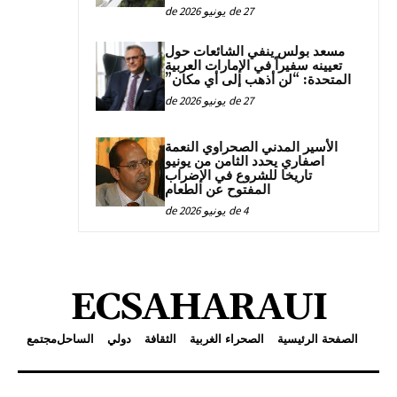
27 de يونيو de 2026
مسعد بولس ينفي الشائعات حول
تعيينه سفيراً في الإمارات العربية
المتحدة: “لن أذهب إلى أي مكان”
27 de يونيو de 2026
الأسير المدني الصحراوي النعمة
اصفاري يحدد الثامن من يونيو
تاريخا للشروع في الإضراب
المفتوح عن الطعام
4 de يونيو de 2026
ECSAHARAUI
الصفحة الرئيسية
الصحراء الغربية
الثقافة
دولي
الساحل
مجتمع