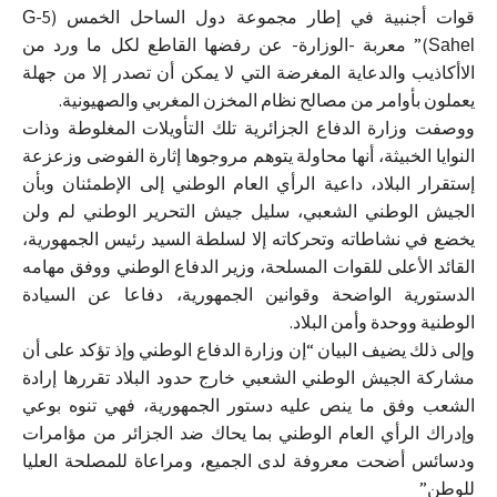
قوات أجنبية في إطار مجموعة دول الساحل الخمس (
-5
G
)” معربة -الوزارة- عن رفضها القاطع لكل ما ورد من
Sahel
الاأكاذيب والدعاية المغرضة التي لا يمكن أن تصدر إلا من جهلة
يعملون بأوامر من مصالح نظام المخزن المغربي والصهيونية.
ووصفت وزارة الدفاع الجزائرية تلك التأويلات المغلوطة وذات
النوايا الخبيثة، أنها محاولة يتوهم مروجوها إثارة الفوضى وزعزعة
إستقرار البلاد، داعية الرأي العام الوطني إلى الإطمئنان وبأن
الجيش الوطني الشعبي، سليل جيش التحرير الوطني لم ولن
يخضع في نشاطاته وتحركاته إلا لسلطة السيد رئيس الجمهورية،
القائد الأعلى للقوات المسلحة، وزير الدفاع الوطني ووفق مهامه
الدستورية الواضحة وقوانين الجمهورية، دفاعا عن السيادة
الوطنية ووحدة وأمن البلاد.
وإلى ذلك يضيف البيان “إن وزارة الدفاع الوطني وإذ تؤكد على أن
مشاركة الجيش الوطني الشعبي خارج حدود البلاد تقررها إرادة
الشعب وفق ما ينص عليه دستور الجمهورية، فهي تنوه بوعي
وإدراك الرأي العام الوطني بما يحاك ضد الجزائر من مؤامرات
ودسائس أضحت معروفة لدى الجميع، ومراعاة للمصلحة العليا
للوطن”