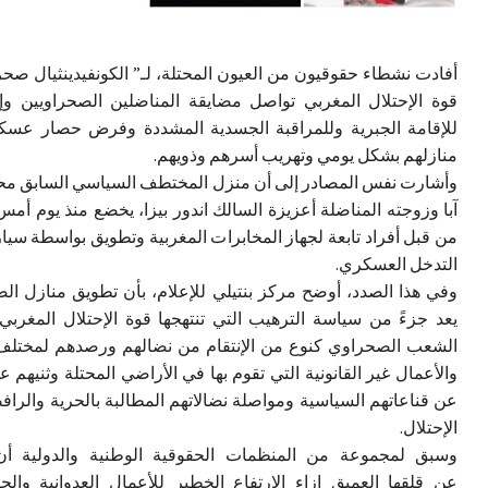
أفادت نشطاء حقوقيون من العيون المحتلة، لـ” الكونفيدينثيال صح
قوة الإحتلال المغربي تواصل مضايقة المناضلين الصحراويين و
للإقامة الجبرية وللمراقبة الجسدية المشددة وفرض حصار عس
منازلهم بشكل يومي وتهريب أسرهم وذويهم.
وأشارت نفس المصادر إلى أن منزل المختطف السياسي السابق مح
آبا وزوجته المناضلة أعزيزة السالك اندور بيزا، يخضع منذ يوم أمس
من قبل أفراد تابعة لجهاز المخابرات المغربية وتطويق بواسطة سي
التدخل العسكري.
وفي هذا الصدد، أوضح مركز بنتيلي للإعلام، بأن تطويق منازل ال
يعد جزءً من سياسة الترهيب التي تنتهجها قوة الإحتلال المغرب
الشعب الصحراوي كنوع من الإنتقام من نضالهم ورصدهم لمختلف 
والأعمال غير القانونية التي تقوم بها في الأراضي المحتلة وثنيهم عن
عن قناعاتهم السياسية ومواصلة نضالاتهم المطالبة بالحرية والراف
الإحتلال.
وسبق لمجموعة من المنظمات الحقوقية الوطنية والدولية أ
عن قلقها العميق إزاء الإرتفاع الخطير للأعمال العدوانية وال