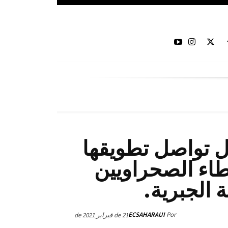
ال تواصل تطويقها
اء الصحراويين
 الجبرية.
ECSAHARAUI
Por
21 de فبراير de 2021