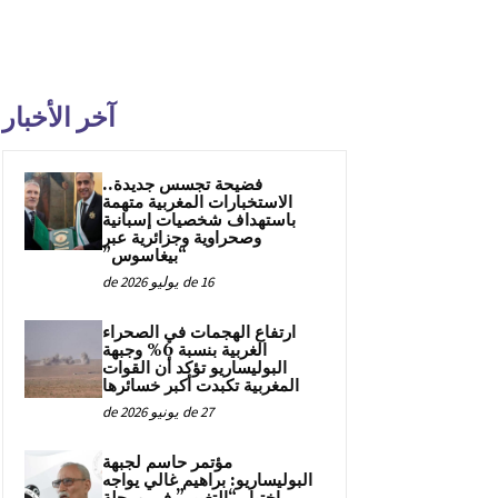
آخر الأخبار
فضيحة تجسس جديدة..
الاستخبارات المغربية متهمة
باستهداف شخصيات إسبانية
وصحراوية وجزائرية عبر
“بيغاسوس”
16 de يوليو de 2026
ارتفاع الهجمات في الصحراء
الغربية بنسبة 6% وجبهة
البوليساريو تؤكد أن القوات
المغربية تكبدت أكبر خسائرها
27 de يونيو de 2026
مؤتمر حاسم لجبهة
البوليساريو: براهيم غالي يواجه