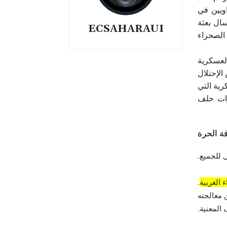
اويين في
سال بعثة
ECSAHARAUI
الصحراء
العسكرية
 وجيش الإحتلال
رية التي
رات خلف
ة الحرة
 للجميع.
 الغربية
.
 معالجته
المعنية.