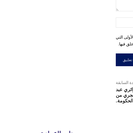
التعليق:
اسم:*
أولى التي
لق فيها.
دة السابقة
ائري عبد
يجري من
الحكومة.