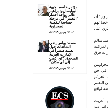
مؤتمر حاسم لجبهة
البوليساريو: براهيم
غالي يواجه اختبار
راوي” أن
“التغيير” في مرحلة
إخضاعهم
حساسة للقضية
الصحراوية
كري على
27 de يونيو de 2026
مد سالم
مسعد بولس ينفي
 لمراقبة
الشائعات حول
تعيينه سفيراً في
ارات فرق
الإمارات العربية
المتحدة: “لن أذهب
إلى أي مكان”
صحراويين
27 de يونيو de 2026
ي في حق
الجرائم
 التعبير
ضة لواقع
ن أعربت
جرائم ضد