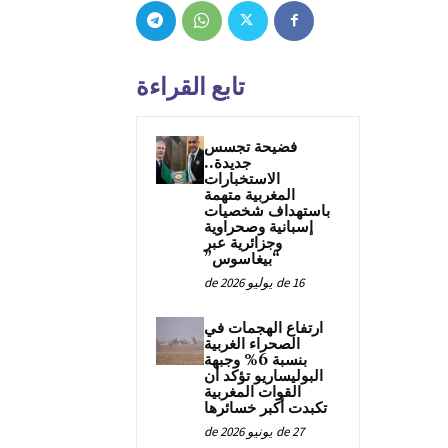
تابع القراءة
فضيحة تجسس
جديدة..
الاستخبارات
المغربية متهمة
باستهداف شخصيات
إسبانية وصحراوية
وجزائرية عبر
“بيغاسوس”
16 de يوليو de 2026
ارتفاع الهجمات في
الصحراء الغربية
بنسبة 6% وجبهة
البوليساريو تؤكد أن
القوات المغربية
تكبدت أكبر خسائرها
27 de يونيو de 2026