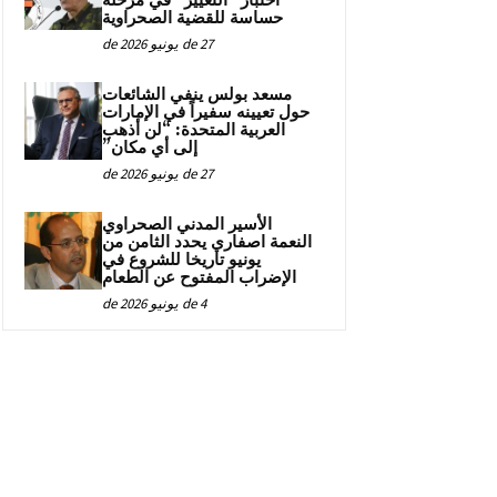
اختبار “التغيير” في مرحلة
حساسة للقضية الصحراوية
27 de يونيو de 2026
مسعد بولس ينفي الشائعات
حول تعيينه سفيراً في الإمارات
العربية المتحدة: “لن أذهب
إلى أي مكان”
27 de يونيو de 2026
الأسير المدني الصحراوي
النعمة اصفاري يحدد الثامن من
يونيو تاريخا للشروع في
الإضراب المفتوح عن الطعام
4 de يونيو de 2026