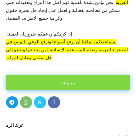
الغربية
. نحن نؤمن بشدة بأهمية فهم أصل هذا النزاع وتعقيداته حتى
نتمكن من معالجته بفعالية والعمل على إيجاد حل يحترم حقوق
وكرامة جميع الأطراف المعنية.
إن كرمكم ودعمكم ضروريان لعملنا.
بمساعدتكم، يمكننا أن نرفع أصواتنا ونرفع الوعي بالوضع في
الصحراء الغربية ونقدم المساعدة الإنسانية لمن يحتاجها وندعو إلى
حل سلمي وعادل للنزاع.
تبرع هنا
ترك الرد