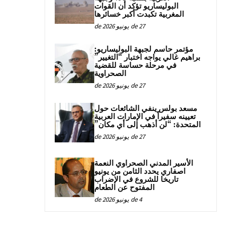
البوليساريو تؤكد أن القوات
المغربية تكبدت أكبر خسائرها
27 de يونيو de 2026
مؤتمر حاسم لجبهة البوليساريو:
براهيم غالي يواجه اختبار “التغيير”
في مرحلة حساسة للقضية
الصحراوية
27 de يونيو de 2026
مسعد بولس ينفي الشائعات حول
تعيينه سفيراً في الإمارات العربية
المتحدة: “لن أذهب إلى أي مكان”
27 de يونيو de 2026
الأسير المدني الصحراوي النعمة
اصفاري يحدد الثامن من يونيو
تاريخا للشروع في الإضراب
المفتوح عن الطعام
4 de يونيو de 2026