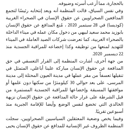
بالحجارة، مما أرعب أسرته وضيوفه.
وفي نفس السياق، قالت المنظمة أنه وبعد إنتخابه رئيسًا لتجمع
المدافعين الصحراويين عن حقوق الإنسان في الصحراء الغربية
(كوديسا) في 28 سبتمبر 2020 ، مُنع المدافع عن حقوق الإنسان
بابوزيد محمد سعيد لبيهي من دخول مكان عمله في ميناء الداخلة
بالصحراء الغربية، كما تعرضت شركات الصيد العاملة في الميناء
للتهديد لمنعها من توظيفه وكذا إخضاعه للمراقبة الجسدية منذ
22 ديسمبر 2020.
من جهة أخرى، أشارت المنظمة إلى القرار التعسفي في حق
المدافعة عن حقوق الإنسان مباركة علينا أباعلي، المتمثل في
تنقيلها تعسفاً من مقر عملها في مدينة العيون المحتلة إلى مدينة
المرسى، على بعد حوالي 30 كيلومترًا من سكنها دون علمها أو
موافقتها المسبقة وإخضاعها للمراقبة الجسدية المستمرة من
قبل الشرطة على غرار حالة المدافعة عن حقوق الإنسان نزيهة
الخالدي التي تخضع لنفس الوضع وأيضا للإقامة الجبرية منذ
أسبوعين تقريبًا.
وفيما يخص وضعية المعتقلين السياسيين الصحراويين، سجلت
المنظمة الظروف غير الإنسانية للمدافع عن حقوق الإنسان يحيى