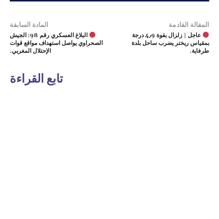
المقالة القادمة
المادة السابقة
عاجل | زلزال بقوة 4٫9 درجة
البلاغ العسكري رقم 98: الجيش
بمقياس ريختر يضرب ساحل بلدة
الصحراوي يواصل استهداف مواقع قوات
طرفاية.
الإحتلال المغربي.
تابع القراءة