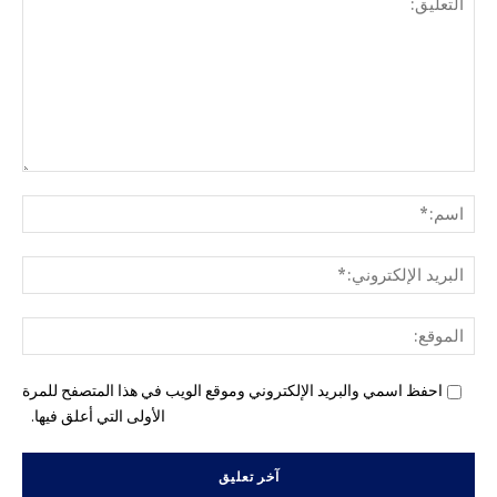
التع
اسم
البري
الإل
المو
احفظ اسمي والبريد الإلكتروني وموقع الويب في هذا المتصفح للمرة
الأولى التي أعلق فيها.