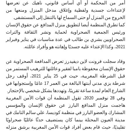
أمر من المحكمة أو أي أساس قانوني، ناهيك عن تعرضها
لإعتداءات جسدية ولفظية وإغلاق مدخل المنزل ومنعها من
الخروج من المنزل أو حتى السماح لها بالتنقل إلى المستشفى.
كما تطرق المنظمة أيضا لتطويق منزل المدافع عن حقوق الإنسان
ورئيس الجمعية الصحراوية لحماية ونشر الثقافة والتراث
الصحراويين بشري بن طالب في عدة مناسبات في يناير وفبراير
2021، وكذا الإعتداء عليه جسديًا وإهانته هو وأفراد عائلته.
وقاد سجلت فرونت لاين ديفيدرز تعرض المدافعة الصحراوية عن
حقوق الإنسان محفوظة بامبا لفقير وعائلتها للترهيب المستمر من
قبل الشرطة المغربية، حيث في 25 يناير 2021، أوقف رجل
شرطة بزي مدني أبنتها البالغة من العمر 17 عامًا وإستجوابها في
الشارع العام لمدة ساعة تقريبًا، وتهددها بشكل شخصي بالإحتجاز.
وفي 28 نوفمبر 2020، تقول المنظمة أن قوات الأمن المغربية
هاجمت منزل المدافع البارز عن حقوق الإنسان والمؤسس
المشارك والعضو البارز في منظمة كوديسا، علي سالم التامك في
مدينة العيون المحتلة بينما كان يستضيف حدثًا عائليًا صحراويًا
تقليديًا، حيث قام بعض أفراد قوات الأمن المغربية برشق منزله