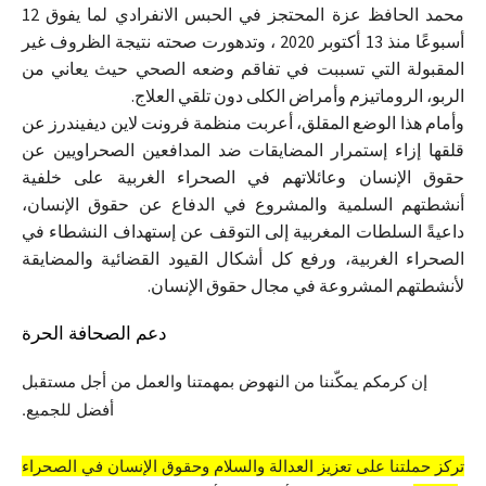
محمد الحافظ عزة المحتجز في الحبس الانفرادي لما يفوق 12
أسبوعًا منذ 13 أكتوبر 2020 ، وتدهورت صحته نتيجة الظروف غير
المقبولة التي تسببت في تفاقم وضعه الصحي حيث يعاني من
الربو، الروماتيزم وأمراض الكلى دون تلقي العلاج.
وأمام هذا الوضع المقلق، أعربت منظمة فرونت لاين ديفيندرز عن
قلقها إزاء إستمرار المضايقات ضد المدافعين الصحراويين عن
حقوق الإنسان وعائلاتهم في الصحراء الغربية على خلفية
أنشطتهم السلمية والمشروع في الدفاع عن حقوق الإنسان،
داعيةً السلطات المغربية إلى التوقف عن إستهداف النشطاء في
الصحراء الغربية، ورفع كل أشكال القيود القضائية والمضايقة
لأنشطتهم المشروعة في مجال حقوق الإنسان.
دعم الصحافة الحرة
إن كرمكم يمكّننا من النهوض بمهمتنا والعمل من أجل مستقبل
أفضل للجميع.
تركز حملتنا على تعزيز العدالة والسلام وحقوق الإنسان في الصحراء