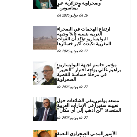
وصحراوية وجزائرية عبر
“بيغاسوس”
16 de يوليو de 2026
ارتفاع الهجمات في الصحراء
الغربية بنسبة 6% وجبهة
البوليساريو تؤكد أن القوات
المغربية تكبدت أكبر خسائرها
27 de يونيو de 2026
مؤتمر حاسم لجبهة البوليساريو:
براهيم غالي يواجه اختبار “التغيير”
في مرحلة حساسة للقضية
الصحراوية
27 de يونيو de 2026
مسعد بولس ينفي الشائعات حول
تعيينه سفيراً في الإمارات العربية
المتحدة: “لن أذهب إلى أي مكان”
27 de يونيو de 2026
الأسير المدني الصحراوي النعمة