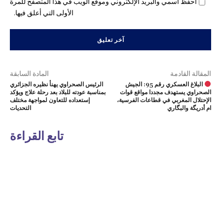
احفظ اسمي والبريد الإلكتروني وموقع الويب في هذا المتصفح للمرة
الأولى التي أعلق فيها.
المقالة القادمة
المادة السابقة
البلاغ العسكري رقم 95: الجيش
الرئيس الصحراوي يهنأ نظيره الجزائري
الصحراوي يستهدف مجددا مواقع قوات
بمناسبة عودته للبلاد بعد رحلة علاج ويؤكد
الإحتلال المغربي في قطاعات الفرسية،
إستعداده للتعاون لمواجهة مختلف
ام أدريگة والبگاري
التحديات
تابع القراءة