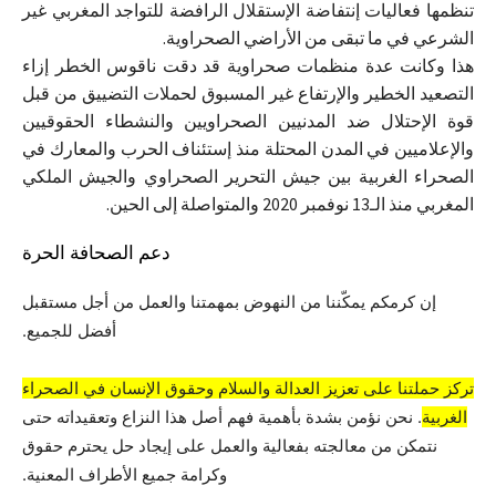
تنظمها فعاليات إنتفاضة الإستقلال الرافضة للتواجد المغربي غير
الشرعي في ما تبقى من الأراضي الصحراوية.
هذا وكانت عدة منظمات صحراوية قد دقت ناقوس الخطر إزاء
التصعيد الخطير والإرتفاع غير المسبوق لحملات التضييق من قبل
قوة الإحتلال ضد المدنيين الصحراويين والنشطاء الحقوقيين
والإعلاميين في المدن المحتلة منذ إستئناف الحرب والمعارك في
الصحراء الغربية بين جيش التحرير الصحراوي والجيش الملكي
المغربي منذ الـ13 نوفمبر 2020 والمتواصلة إلى الحين.
دعم الصحافة الحرة
إن كرمكم يمكّننا من النهوض بمهمتنا والعمل من أجل مستقبل
أفضل للجميع.
تركز حملتنا على تعزيز العدالة والسلام وحقوق الإنسان في الصحراء
الغربية
. نحن نؤمن بشدة بأهمية فهم أصل هذا النزاع وتعقيداته حتى
نتمكن من معالجته بفعالية والعمل على إيجاد حل يحترم حقوق
وكرامة جميع الأطراف المعنية.