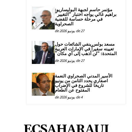
مؤتمر حاسم لجبهة البوليساريو:
براهيم غالي يواجه اختبار “التغيير”
في مرحلة حساسة للقضية
الصحراوية
27 de يونيو de 2026
مسعد بولس ينفي الشائعات حول
تعيينه سفيراً في الإمارات العربية
المتحدة: “لن أذهب إلى أي مكان”
27 de يونيو de 2026
الأسير المدني الصحراوي النعمة
اصفاري يحدد الثامن من يونيو
تاريخا للشروع في الإضراب
المفتوح عن الطعام
4 de يونيو de 2026
ECSAHARAUI