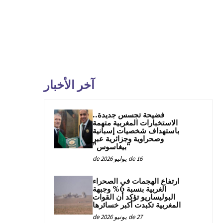
آخر الأخبار
فضيحة تجسس جديدة..
الاستخبارات المغربية متهمة
باستهداف شخصيات إسبانية
وصحراوية وجزائرية عبر
“بيغاسوس”
16 de يوليو de 2026
ارتفاع الهجمات في الصحراء
الغربية بنسبة 6% وجبهة
البوليساريو تؤكد أن القوات
المغربية تكبدت أكبر خسائرها
27 de يونيو de 2026