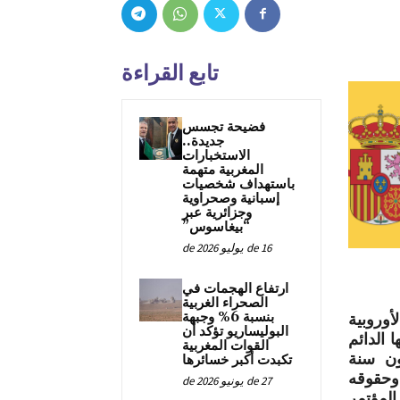
تابع القراءة
فضيحة تجسس
جديدة..
الاستخبارات
المغربية متهمة
باستهداف شخصيات
إسبانية وصحراوية
وجزائرية عبر
“بيغاسوس”
16 de يوليو de 2026
ارتفاع الهجمات في
الصحراء الغربية
بنسبة 6% وجبهة
سيقية الأوروبية
البوليساريو تؤكد أن
 الدائم
القوات المغربية
ني، -أكدت- أن 2020 ستكون سنة
تكبدت أكبر خسائرها
 وحقوقه
27 de يونيو de 2026
المؤتمر