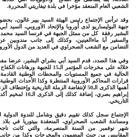
الشعبي العام المنعقد مؤخرا في بلدة تيفاريتي المحررة.
وقد ترأس الإجتماع رئيس الهيئة السيد بيير غالون، بحض
جبهة البوليساريو لدى أوروبا والإتحاد الأوروبي، السيد أب
البشير رفقة كل من ممثل الجبهة في فرنسا السيد محمد 
والسفير أبا ماءالعينين، وكذلك إلى جانب مندوبين ع
التضامن مع الشعب الصحراوي في العديد من الدول الأوروب
وفي هذا الصدد، قدم السيد أبي بشراي البشير، عرضا مفص
خلاله على مخرجات المؤتمر الـ15 للجبهة ورهانات
الحالية في جميع المستويات والمحطات الوطنية القادمة،
قرارات المحاكم الأوروبية المنتظرة وكذا الأحداث الوطنية 
أهمها الذكرى الـ50 لإنتفاضة الزملة التاريخية وإختطاف 
إبراهيم بصري، إضافة كذلك إلى الذكر
التاريخي.
الإجتماع سجل كذلك تقييم دقيق وشامل للندوة الدولية ل
ومساندة الشعب الصحراوي، المنعقدة ببيتوريا في بلاد ا
شهر نوفمبر من السنة المنصرمة، والتي كانت ناج
المقاييس من حيث المضمون والمخرجات وكذا من جان