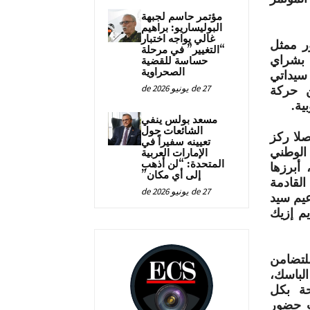
مؤتمر حاسم لجبهة
البوليساريو: براهيم
غالي يواجه اختبار
ور ممثل
“التغيير” في مرحلة
ي بشراي
حساسة للقضية
الصحراوية
سيداتي
27 de يونيو de 2026
ن حركة
ية.
مسعد بولس ينفي
الشائعات حول
لا ركز
تعيينه سفيراً في
 الكفاح الوطني
الإمارات العربية
المتحدة: “لن أذهب
 أبرزها
إلى أي مكان”
القادمة
27 de يونيو de 2026
الزعيم سيد
ى الـ10 لمخيم أكديم إزيك
لتضامن
لباسك،
حة بكل
ب حضور