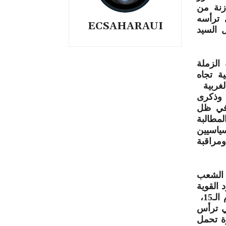
زنة من
 ترأسه
ECSAHARAUI
 السيد
الزملة
ية تجاه
لغربية
 وذكرى
 في ظل
مطالبة
ياسيين
مراقبة
 الشعب
 القوية
والمنسجمة التي عبر عنها من خلال المؤتمر الشعبي العام الـ15،
ي ترأس
رة تحمل