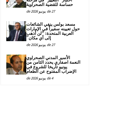
اختبار “التغيير” في مرحلة
حساسة للقضية الصحراوية
27 de يونيو de 2026
مسعد بولس ينفي الشائعات
حول تعيينه سفيراً في الإمارات
العربية المتحدة: “لن أذهب
إلى أي مكان”
27 de يونيو de 2026
الأسير المدني الصحراوي
النعمة اصفاري يحدد الثامن من
يونيو تاريخا للشروع في
الإضراب المفتوح عن الطعام
4 de يونيو de 2026