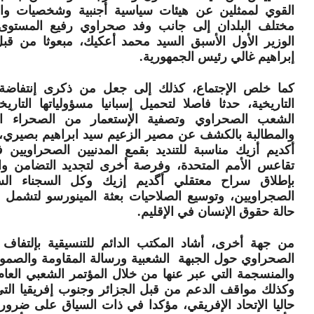
القوي لممثلين عن هيئات سياسية أجنبية وشخصيات وا
مختلف البلدان إلى جانب وفد صحراوي رفيع المستوى
الوزير الأول الأسبق السيد محمد أعكيك، مبعوثا من قبل
إبراهيم غالي رئيس الجمهورية.
كما خلص الإجتماع، كذلك إلى جعل من ذكرى إنتفاضة 
التاريخية، حدثا فاصلا لتحميل إسبانيا مسؤولياتها التاريخ
الشعب الصحراوي وتصفية الإستعمار من الصحراء ا
والمطالبة بالكشف عن مصير الزعيم سيد ابراهيم بصيري،
أكديم أزيك مناسبة للتنديد بقمع المدنيين الصحراويين
تقاعس الأمم المتحدة، وفرصة أخرى لتجديد التضامن وال
بإطلاق سراح معتقلي أگديم إزيك وكل السجناء الس
الصجراويين، وتوسيع الصلاحيات بعثة المينورسو لتشمل و
حالة حقوق الإنسان في الإقليم.
من جهة أخرى، أشاد المكتب الدائم للتنسيقية بإلتفاف
الصحراوي حول الجبهة الشعبية ورسالة المقاومة والصمود
وكذلك مواقف الدعم من قبل الجزائر وجنوب إفريقيا الت
حاليا الإتحاد الإفريقي، مؤكدا في ذات السياق على ضرو