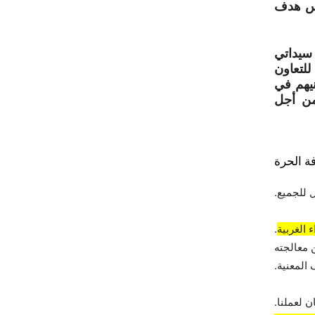
اس هدف
 سيداتي
للتعاون
نيهم في
من أجل
ة الحرة
 للجميع.
 الغربية
.
 معالجته
المعنية.
 لعملنا.