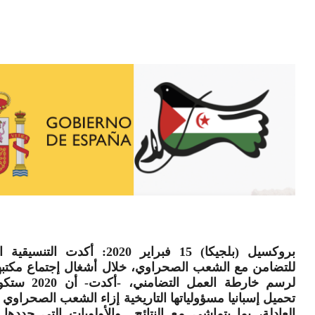
بروكسيل (بلجيكا) 15 فبراير 2020: أكدت التن
للتضامن مع الشعب الصحراوي، خلال أشغال إجتماع مكتبها
لرسم خارطة العمل التضام
تحميل إسبانيا مسؤولياتها التاريخية إزاء الشعب الصحراوي
العادلة، بما يتماشى مع النتائج والأولويات التي حددها 