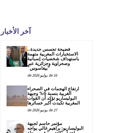
آخر الأخبار
فضيحة تجسس جديدة..
الاستخبارات المغربية متهمة
باستهداف شخصيات إسبانية
وصحراوية وجزائرية عبر
“بيغاسوس”
16 de يوليو de 2026
ارتفاع الهجمات في الصحراء
الغربية بنسبة 6% وجبهة
البوليساريو تؤكد أن القوات
المغربية تكبدت أكبر خسائرها
27 de يونيو de 2026
مؤتمر حاسم لجبهة
البوليساريو: براهيم غالي يواجه