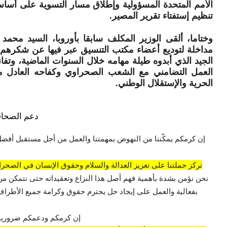
الأمم المتحدة المسؤولية وإطلاق مسار التسوية على أس
تنظيم إستفتاء تقرير المصير.
وختاما، ألقى الوزير المكلف سابقا بأوروبا، السيد محمد
مداخلة لتوديع أعضاء مكتب التنسيق عبر فيها عن شكرهم 
الجيد الذي أبدوه طيلة مهامه خلال السنوات الماضية، وتفا
العمل التضامني مع الشعب الصحراوي وكفاحه العادل 
الحرية والإستقلال الوطني.
دعم الصحاف
إن كرمكم يمكّننا من النهوض بمهمتنا والعمل من أجل مستقبل أفضل
تركز حملتنا على تعزيز العدالة والسلام وحقوق الإنسان في الصحراء
نحن نؤمن بشدة بأهمية فهم أصل هذا النزاع وتعقيداته حتى نتمكن من
بفعالية والعمل على إيجاد حل يحترم حقوق وكرامة جميع الأطراف 
إن كرمكم ودعمكم ضروريان