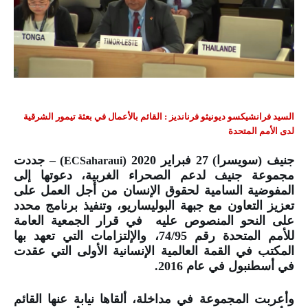
السيد فرانشيكسو ديونيثو فرنانديز :
القائم بالأعمال في بعثة تيمور الشرقية
لدى الأمم المتحدة
جنيف (سويسرا) 27 فبراير 2020 (
) – جددت
ECSaharaui
مجموعة جنيف لدعم الصحراء الغربية، دعوتها إلى
المفوضية السامية لحقوق الإنسان من أجل العمل على
تعزيز التعاون مع جبهة البوليساريو، وتنفيذ برنامج محدد
على النحو المنصوص عليه في قرار الجمعية العامة
للأمم المتحدة رقم 74/95، والإلتزامات التي تعهد بها
المكتب في القمة العالمية الإنسانية الأولى التي عقدت
في أسطنبول في عام 2016.
وأعربت المجموعة في مداخلة، ألقاها نيابة عنها القائم