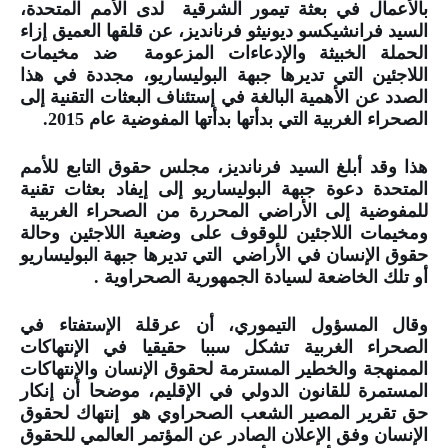
بالأعمال في بعثة تيمور الشرقية لدى الأمم المتحدة،
السيد فرانشيكسو ديونيثو فرنانديز، عن قلقها العميق إزاء
الحملة الخبيثة والإدعاءات المزعومة ضد مخيمات
اللاجئين التي تديرها جبهة البوليساريو، مجددة في هذا
الصدد عن الأهمية البالغة في إستئناف البعثات التقنية إلى
الصحراء الغربية التي بدأتها بدأتها المفوضية عام 2015.
هذا وقد أبلغ السيد فرنانديز، مجلس حقوق التابع للأمم
المتحدة دعوة جبهة البوليساريو إلى إيفاد بعثات تقنية
للمفوضية إلى الأراضي المحررة من الصحراء الغربية
ومخيمات اللاجئين للوقوف على وضعية اللاجئين وحالة
حقوق الإنسان في الأراضي التي تديرها جبهة البوليساريو
أو تلك الخاضعة لسيادة الجمهورية الصحراوية .
وقال المسؤول التيموري، أن عرقلة الإستفتاء في
الصحراء الغربية تشكل سببا حقيقيا في الإنتهاكات
الممنهجة والخطير المسترمة لحقوق الإنسان والإنتهاكات
المستمرة للقانون الدولي في الإقليم، موضحا أن إنكار
حق تقرير المصير الشعب الصحراوي هو إنتهاك لحقوق
الإنسان وفق الإعلان الصادر عن المؤتمر العالمي للحقوق