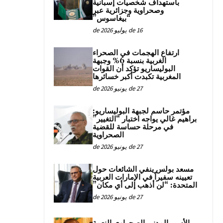
باستهداف شخصيات إسبانية
وصحراوية وجزائرية عبر
“بيغاسوس”
16 de يوليو de 2026
ارتفاع الهجمات في الصحراء
الغربية بنسبة 6% وجبهة
البوليساريو تؤكد أن القوات
المغربية تكبدت أكبر خسائرها
27 de يونيو de 2026
مؤتمر حاسم لجبهة البوليساريو:
براهيم غالي يواجه اختبار “التغيير”
في مرحلة حساسة للقضية
الصحراوية
27 de يونيو de 2026
مسعد بولس ينفي الشائعات حول
تعيينه سفيراً في الإمارات العربية
المتحدة: “لن أذهب إلى أي مكان”
27 de يونيو de 2026