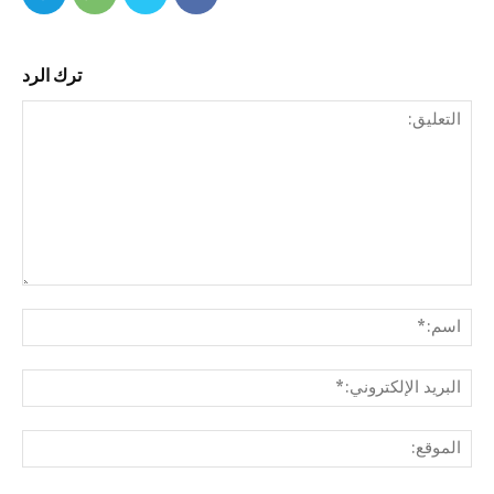
ترك الرد
التع
اسم
البري
الإل
المو