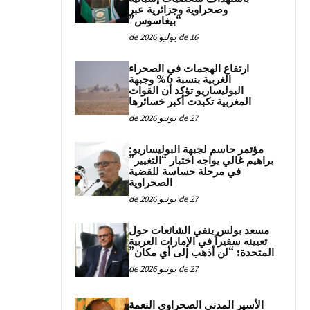
وصحراوية وجزائرية عبر
“بيغاسوس”
16 de يوليو de 2026
ارتفاع الهجمات في الصحراء
الغربية بنسبة 6% وجبهة
البوليساريو تؤكد أن القوات
المغربية تكبدت أكبر خسائرها
27 de يونيو de 2026
مؤتمر حاسم لجبهة البوليساريو:
براهيم غالي يواجه اختبار “التغيير”
في مرحلة حساسة للقضية
الصحراوية
27 de يونيو de 2026
مسعد بولس ينفي الشائعات حول
تعيينه سفيراً في الإمارات العربية
المتحدة: “لن أذهب إلى أي مكان”
27 de يونيو de 2026
الأسير المدني الصحراوي النعمة