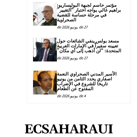
مؤتمر حاسم لجبهة البوليساريو:
براهيم غالي يواجه اختبار “التغيير”
في مرحلة حساسة للقضية
الصحراوية
27 de يونيو de 2026
مسعد بولس ينفي الشائعات حول
تعيينه سفيراً في الإمارات العربية
المتحدة: “لن أذهب إلى أي مكان”
27 de يونيو de 2026
الأسير المدني الصحراوي النعمة
اصفاري يحدد الثامن من يونيو
تاريخا للشروع في الإضراب
المفتوح عن الطعام
4 de يونيو de 2026
ECSAHARAUI