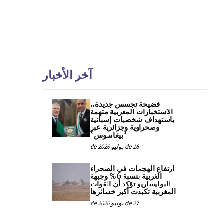
آخر الأخبار
فضيحة تجسس جديدة..
الاستخبارات المغربية متهمة
باستهداف شخصيات إسبانية
وصحراوية وجزائرية عبر
“بيغاسوس”
16 de يوليو de 2026
ارتفاع الهجمات في الصحراء
الغربية بنسبة 6% وجبهة
البوليساريو تؤكد أن القوات
المغربية تكبدت أكبر خسائرها
27 de يونيو de 2026