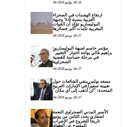
16 de يوليو de 2026
ارتفاع الهجمات في الصحراء
الغربية بنسبة 6% وجبهة
البوليساريو تؤكد أن القوات
المغربية تكبدت أكبر خسائرها
27 de يونيو de 2026
مؤتمر حاسم لجبهة البوليساريو:
براهيم غالي يواجه اختبار “التغيير”
في مرحلة حساسة للقضية
الصحراوية
27 de يونيو de 2026
مسعد بولس ينفي الشائعات حول
تعيينه سفيراً في الإمارات العربية
المتحدة: “لن أذهب إلى أي مكان”
27 de يونيو de 2026
الأسير المدني الصحراوي النعمة
اصفاري يحدد الثامن من يونيو
تاريخا للشروع في الإضراب
المفتوح عن الطعام