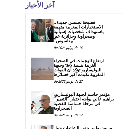
آخر الأخبار
فضيحة تجسس جديدة..
الاستخبارات المغربية متهمة
باستهداف شخصيات إسبانية
وصحراوية وجزائرية عبر
“بيغاسوس”
16 de يوليو de 2026
ارتفاع الهجمات في الصحراء
الغربية بنسبة 6% وجبهة
البوليساريو تؤكد أن القوات
المغربية تكبدت أكبر خسائرها
27 de يونيو de 2026
مؤتمر حاسم لجبهة البوليساريو:
براهيم غالي يواجه اختبار “التغيير”
في مرحلة حساسة للقضية
الصحراوية
27 de يونيو de 2026
مسعد بولس ينفي الشائعات حول