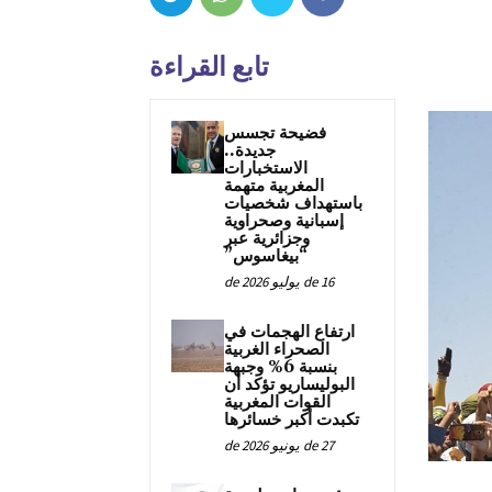
تابع القراءة
فضيحة تجسس
جديدة..
الاستخبارات
المغربية متهمة
باستهداف شخصيات
إسبانية وصحراوية
وجزائرية عبر
“بيغاسوس”
16 de يوليو de 2026
ارتفاع الهجمات في
الصحراء الغربية
بنسبة 6% وجبهة
البوليساريو تؤكد أن
القوات المغربية
تكبدت أكبر خسائرها
27 de يونيو de 2026