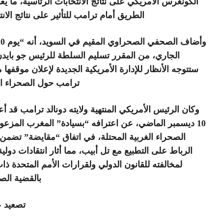
الكونغرس الأمريكي على نتائج الانتخابات الرئاسية، ما ي
الطريق أمام ترامب للتأثير على نتائج الانت
الجاري، من المقرر تسليم السلطة للرئيس جو بايدن
ستتوجه الأنظار للإدارة الأمريكية الجديدة لإعلان موقفها 
ترامب حول الصحراء ال
وكان الرئيس الأمريكي المنتهية ولايته دونالد ترامب قد أ
10 ديسمبر الماضي، عن اعترافه “بسيادة” المغرب المزع
الصحراء الغربية المحتلة، في اتفاق “مقايضة” تضمن
الرباط على التطبيع مع تل أبيب، مما أثار انتقادات دولي
لمخالفته للقانون الدولي ولقرارات الأمم المتحدة ذا
بالقضية الص
تصعيد 