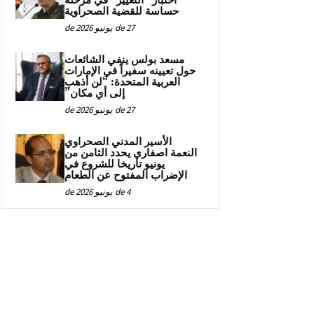
اختبار “التغيير” في مرحلة
حساسة للقضية الصحراوية
27 de يونيو de 2026
مسعد بولس ينفي الشائعات
حول تعيينه سفيراً في الإمارات
العربية المتحدة: “لن أذهب
إلى أي مكان”
27 de يونيو de 2026
الأسير المدني الصحراوي
النعمة اصفاري يحدد الثامن من
يونيو تاريخا للشروع في
الإضراب المفتوح عن الطعام
4 de يونيو de 2026