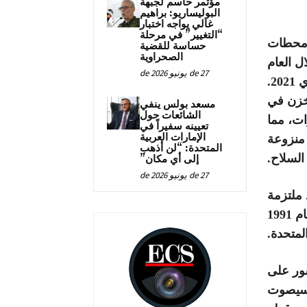
مؤتمر حاسم لجبهة
البوليساريو: براهيم
غالي يواجه اختبار
“التغيير” في مرحلة
ومحطات
حساسة للقضية
الصحراوية
ل العام
27 de يونيو de 2026
20.
مخزن في
مسعد بولس ينفي
الشائعات حول
ات، مما
تعيينه سفيراً في
الإمارات العربية
 منزوعة
المتحدة: “لن أذهب
السلاح.
إلى أي مكان”
27 de يونيو de 2026
 ملتزمة
باتفاق وقف إطلاق النار الذي توصلت إليه مع المغرب عام 1991
لمتحدة.
ور على
 فيسبوك، إنه “في يوم 6 جانفي 2021، سيصوت