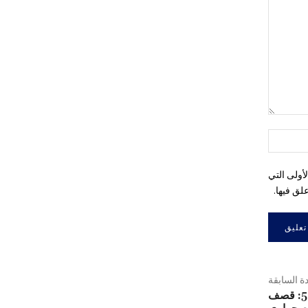
التعليق:
اسم:*
أولى التي
لق فيها.
دة السابقة
البلاغ العسكري رقم 51: قصف