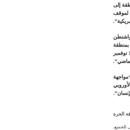
طقة إلى
ا لموقف
ريكية”.
واشنطن
 بمنطقة
الكويرة، مثل هجومه على منطقة الكركرات يوم 13 نوفمبر
ماضي”.
مواجهة
الأوروبي
نسان”.
ة الحرة
 للجميع.