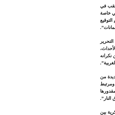
تقب في
بي خاصة
لتوقيع
مانات”.
لتحرير
أحداث،
 نكرانه
غربية”.
ديدة من
 ومرتبط
مقدورها
النار”.
رية بين