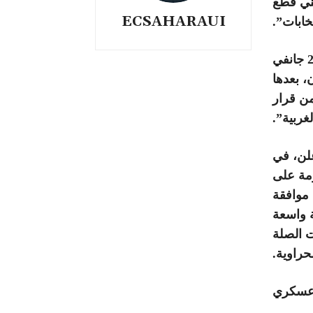
عني قطع
ECSAHARAUI
خابات”.
وأضاف الصحفي الصحراوي المقيم في السويد، أنه “يوم 20 جانفي
، بعدها
من قرار
غربية”.
علن، في
ومة على
 موافقة
ة واسعة
ت الصلة
حراوية.
عسكري