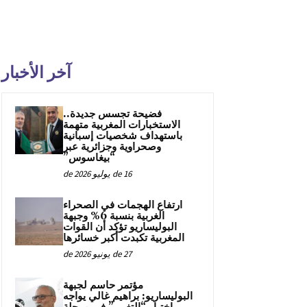
آخر الأخبار
فضيحة تجسس جديدة..
الاستخبارات المغربية متهمة
باستهداف شخصيات إسبانية
وصحراوية وجزائرية عبر
“بيغاسوس”
16 de يوليو de 2026
ارتفاع الهجمات في الصحراء
الغربية بنسبة 6% وجبهة
البوليساريو تؤكد أن القوات
المغربية تكبدت أكبر خسائرها
27 de يونيو de 2026
مؤتمر حاسم لجبهة
البوليساريو: براهيم غالي يواجه