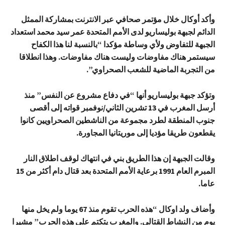
وأكد أوكال خلال مؤتمر صحافي عبر الانترنت بمشاركة الممثل
الدائم لجبهة بوليساريو لدى الأمم المتحدة عمر سيد محمد استعداد
الجبهة للتفاوض ولأي وساطة مؤكدا “بالنسبة لنا هذا الكفاح
سيستمر هناك مفاوضات وليست هناك مفاوضات. وهذا انطلاقا
من التجربة الماضية للشعب الصحراوي”.
وتؤكد جبهة بوليساريو أنها “في دفاع مشروع عن النفس” منذ
أرسل المغرب في 13 تشرين الثاني/نوفمبر قواته إلى أقصى
جنوب المنطقة لطرد مجموعة من الناشطين الصحراويين كانوا
يقطعون طريقا مؤديا إلى موريتانيا المجاورة.
وقالت الجبهة إن هذا الطريق بني في انتهاك لوقف اطلاق النار
المبرم العام 1991 برعاية الأمم المتحدة بعد قتال دام أكثر من 15
عاما.
وأضاف ولد اوكال “هذه الحرب تقوم منذ 67 يوما ولم يخل منها
يوم من النشاط القتالي. والمغرب يتكتم على هذه الحرب” مشيرا