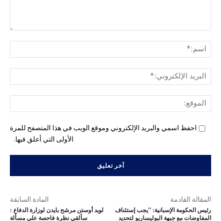
التع
اسم
البري
الإل
المو
احفظ اسمي والبريد الإلكتروني وموقع الويب في هذا المتصفح للمرة
الأولى التي أعلق فيها.
المقالة القادمة
المادة السابقة
رئيس الحكومة الإسبانية: “يجب إستئناف
لويد أوستن مرشح بايدن لوزارة الدفاع :
المفاوضات مع جبهة البوليساريو لتحديد
سألقي نظرة فاحصة على مسألة