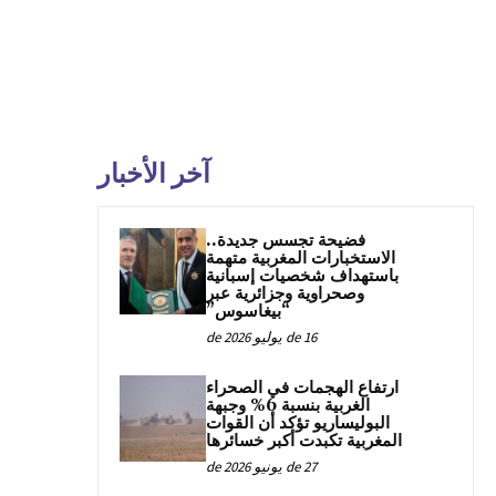
آخر الأخبار
فضيحة تجسس جديدة..
الاستخبارات المغربية متهمة
باستهداف شخصيات إسبانية
وصحراوية وجزائرية عبر
“بيغاسوس”
16 de يوليو de 2026
ارتفاع الهجمات في الصحراء
الغربية بنسبة 6% وجبهة
البوليساريو تؤكد أن القوات
المغربية تكبدت أكبر خسائرها
27 de يونيو de 2026