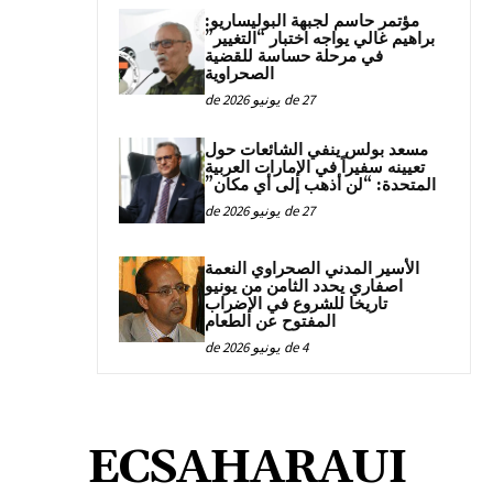
مؤتمر حاسم لجبهة البوليساريو:
براهيم غالي يواجه اختبار “التغيير”
في مرحلة حساسة للقضية
الصحراوية
27 de يونيو de 2026
مسعد بولس ينفي الشائعات حول
تعيينه سفيراً في الإمارات العربية
المتحدة: “لن أذهب إلى أي مكان”
27 de يونيو de 2026
الأسير المدني الصحراوي النعمة
اصفاري يحدد الثامن من يونيو
تاريخا للشروع في الإضراب
المفتوح عن الطعام
4 de يونيو de 2026
ECSAHARAUI