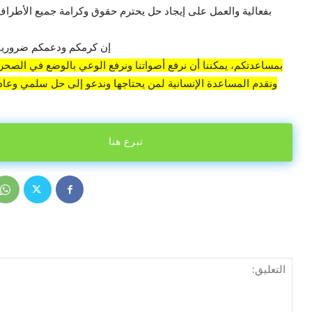
بفعالية والعمل على إيجاد حل يحترم حقوق وكرامة جميع الأطراف 
إن كرمكم ودعمكم ضروريان
بمساعدتكم، يمكننا أن نرفع أصواتنا ونرفع الوعي بالوضع في الصحراء
ونقدم المساعدة الإنسانية لمن يحتاجها وندعو إلى حل سلمي وعادل
تبرع هنا