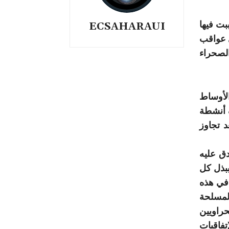
بت فيها
ECSAHARAUI
ي عواقب
الصحراء
لأوساط
ف أنشطة
د تجاوز
دق عليه
بذل كل
في هذه
المسلحة
حراويين
تفاقيات