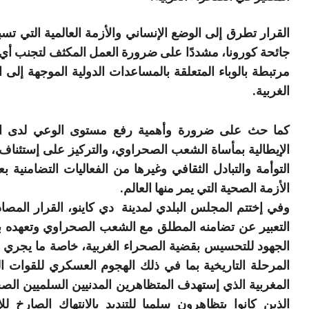
القرار تطرق إلى الوضع الإنساني والأزمة العالمية التي تسب
جائحة كورونا، مشددًا على ضرورة العمل المكثف لتجنب أ
مرتبطة بالوباء المتعلقة بالمساعدات الدولية الموجهة إلى 
الغربية.
كما حث على ضرورة وأهمية رفع مستوى الوعي لدى ا
الإيطالية بمأساة الشعب الصحراوي، والتركيز على إستئنا
التوأمة والتبادل الثقافي وغيرها من الفعاليات التضامنية بع
الأزمة الصحية التي يمر منها العالم.
وفي إختتم المجلس البلدي لمدينة دي كاينو، القرار المصا
التعبير عن تضامنه المطلق مع الشعب الصحراوي وتعهده ب
الجهود للتحسيس بقضية الصحراء الغربية، خاصة ما يجري 
المرحلة التاريخية بما في ذلك الهجوم العسكري للقوات 
المغربية الذي إستهدف المتظاهرين المدنيين السلميين الص
الذين كانوا يتظاهرون سلميا للتنديد بالانتهاك الصارخ للإ