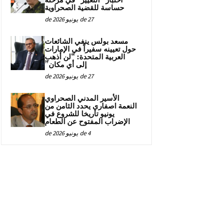
اختبار “التغيير” في مرحلة
حساسة للقضية الصحراوية
27 de يونيو de 2026
مسعد بولس ينفي الشائعات
حول تعيينه سفيراً في الإمارات
العربية المتحدة: “لن أذهب
إلى أي مكان”
27 de يونيو de 2026
الأسير المدني الصحراوي
النعمة اصفاري يحدد الثامن من
يونيو تاريخا للشروع في
الإضراب المفتوح عن الطعام
4 de يونيو de 2026