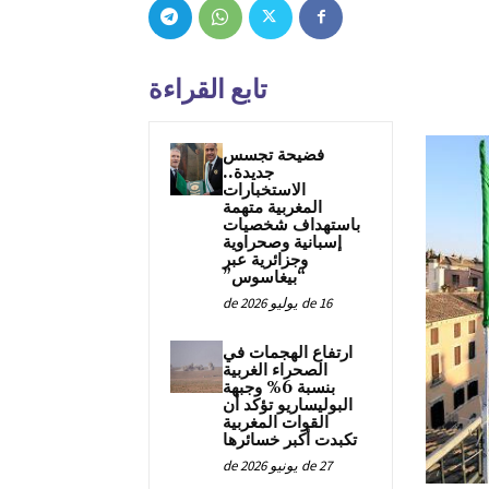
تابع القراءة
فضيحة تجسس
جديدة..
الاستخبارات
المغربية متهمة
باستهداف شخصيات
إسبانية وصحراوية
وجزائرية عبر
“بيغاسوس”
16 de يوليو de 2026
ارتفاع الهجمات في
الصحراء الغربية
بنسبة 6% وجبهة
البوليساريو تؤكد أن
القوات المغربية
تكبدت أكبر خسائرها
27 de يونيو de 2026