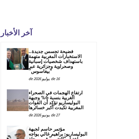
آخر الأخبار
فضيحة تجسس جديدة..
الاستخبارات المغربية متهمة
باستهداف شخصيات إسبانية
وصحراوية وجزائرية عبر
“بيغاسوس”
16 de يوليو de 2026
ارتفاع الهجمات في الصحراء
الغربية بنسبة 6% وجبهة
البوليساريو تؤكد أن القوات
المغربية تكبدت أكبر خسائرها
27 de يونيو de 2026
مؤتمر حاسم لجبهة
البوليساريو: براهيم غالي يواجه