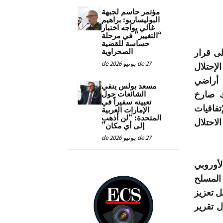
مؤتمر حاسم لجبهة
البوليساريو: براهيم
غالي يواجه اختبار
“التغيير” في مرحلة
حساسة للقضية
لى قرار
الصحراوية
27 de يونيو de 2026
إحتلال
 أراضي
مسعد بولس ينفي
ك صارخ
الشائعات حول
تعيينه سفيراً في
تفاقيات
الإمارات العربية
المتحدة: “لن أذهب
لاحتلال
إلى أي مكان”
27 de يونيو de 2026
لأوروبي
 المسلح
ل تعزيز
ل تقرير