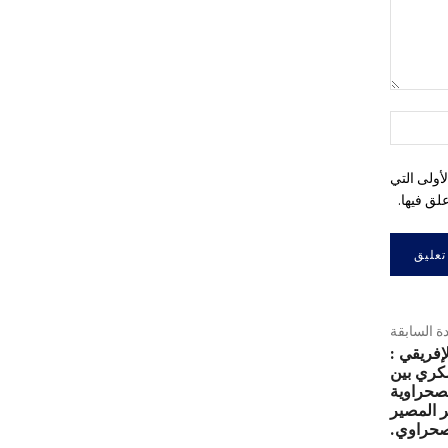
التعليق:
اسم:*
أولى التي
لق فيها.
دة السابقة
إفريقي :
كري بين
صحراوية
ر المصير
صحراوي.