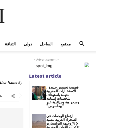
I
مجتمع
الساحل
دولي
الثقافة
- Advertisement -
Latest article
thor Name
By
فضيحة تجسس جديدة..
الاستخبارات المغربية
متهمة باستهداف
ش
شخصيات إسبانية
وصحراوية وجزائرية عبر
“بيغاسوس”
ارتفاع الهجمات في
الصحراء الغربية بنسبة
6% وجبهة البوليساريو
تؤكد أن القوات المغربية