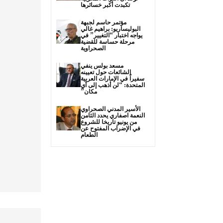
تكبدت أكبر خسائرها
مؤتمر حاسم لجبهة
البوليساريو: براهيم غالي
يواجه اختبار “التغيير” في
مرحلة حساسة للقضية
الصحراوية
مسعد بولس ينفي
الشائعات حول تعيينه
سفيراً في الإمارات العربية
المتحدة: “لن أذهب إلى أي
مكان”
الأسير المدني الصحراوي
النعمة اصفاري يحدد الثامن
من يونيو تاريخا للشروع
في الإضراب المفتوح عن
الطعام