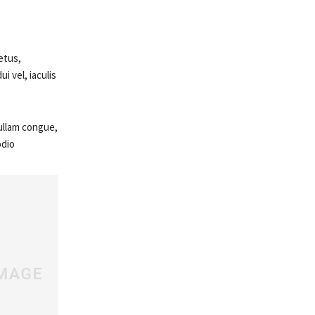
etus,
 vel, iaculis
ullam congue,
dio.