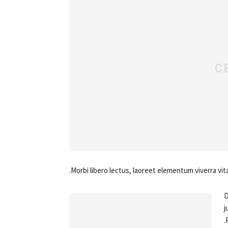
Morbi libero lectus, laoreet elementum viverra vita
D
j