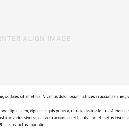
e, sodales sit amet nisi. Vivamus dolor ipsum, ultrices in accumsan nec, viv
onec ligula sem, dignissim quis purus a, ultricies lacinia lectus. Aenean s
usto ac varius viverra, nisl arcu accumsan elit, quis laoreet metus ipsum v
Phasellus luctus imperdiet.