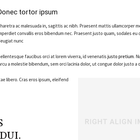
Donec tortor ipsum
haretra ac malesuada in, sagittis ac nibh. Praesent mattis ullamcorper m
mperdiet convallis eros bibendum nec. Praesent justo quam, sodales eu dui
feugiat nunc.
ellentesque faucibus orci at lorem viverra, id venenatis
justo pretium
. N
arcu a molestie bibendum, sem orci lacinia dolor, ut congue dolor justo a o
ae libero. Cras eros ipsum, eleifend
S
DUI.