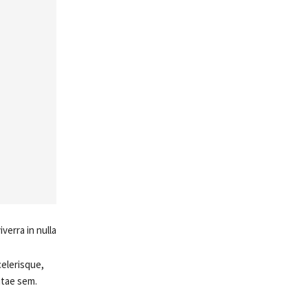
erra in nulla.
celerisque,
itae sem.