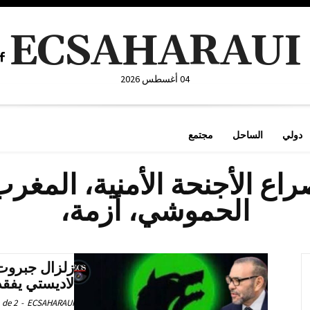
ECSAHARAUI
04 أغسطس 2026
دولي
الساحل
مجتمع
صراع الأجنحة الأمنية، المغ
الحموشي، أزمة،
زلزال جبروت
لاديستي يفق
ECSAHARAUI
-
2 de سبتمبر de 2025