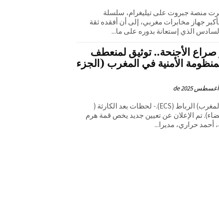
ECS).— نشرت منصة جبروت على تيليغرام، سلسلة
بر جهاز مخابرات مغربي، إلى أن أفقده ثقة
لسادس الذي إستعانة بدوره على ما...
صراع الأجنحة.. توثيق لمنعطف
منظومة الأمنية في المغرب (الجزء
بقلم م.أ (الرباط، المغرب) الرباط (ECS).- لحظات بعد الكارثة (
يضاء). تم الإعلان عن تعيين جديد يخص قمة هرم
 أحمد حراري، مديرا...