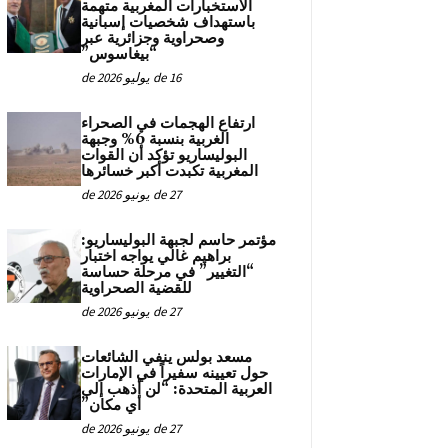
الاستخبارات المغربية متهمة
باستهداف شخصيات إسبانية
وصحراوية وجزائرية عبر
“بيغاسوس”
16 de يوليو de 2026
ارتفاع الهجمات في الصحراء
الغربية بنسبة 6% وجبهة
البوليساريو تؤكد أن القوات
المغربية تكبدت أكبر خسائرها
27 de يونيو de 2026
مؤتمر حاسم لجبهة البوليساريو:
براهيم غالي يواجه اختبار
“التغيير” في مرحلة حساسة
للقضية الصحراوية
27 de يونيو de 2026
مسعد بولس ينفي الشائعات
حول تعيينه سفيراً في الإمارات
العربية المتحدة: “لن أذهب إلى
أي مكان”
27 de يونيو de 2026