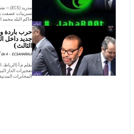
مدريد (
تسريبات عصفت بأك
حاكم البلد محمد ا
دولي
حرب باردة و 
جديد داخل ال
الثالث)
ECSAHARAUI
-
4 de أغسطس de 2025
تفجيرات الدار الب
دولي
المخابرات المدنية،