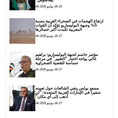
“بيغاسوس”
16 de يوليو de 2026
ارتفاع الهجمات في الصحراء الغربية بنسبة
6% وجبهة البوليساريو تؤكد أن القوات
المغربية تكبدت أكبر خسائرها
27 de يونيو de 2026
مؤتمر حاسم لجبهة البوليساريو: براهيم
غالي يواجه اختبار “التغيير” في مرحلة
حساسة للقضية الصحراوية
27 de يونيو de 2026
مسعد بولس ينفي الشائعات حول تعيينه
سفيراً في الإمارات العربية المتحدة: “لن
أذهب إلى أي مكان”
27 de يونيو de 2026