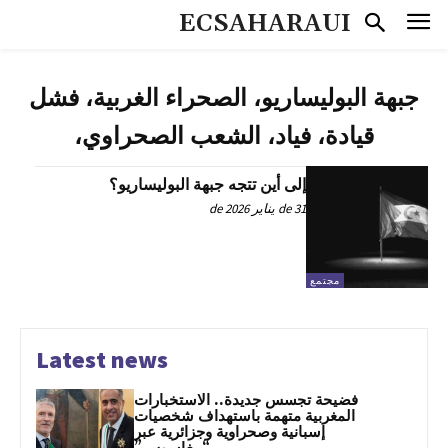
ECSAHARAUI
جبهة البوليساريو، الصحراء الغربية، فشل
قيادة، فياد، الشعب الصحراوي،
إلى أين تتجه جبهة البوليساريو؟
31 de يناير de 2026
مجتمع
Latest news
فضيحة تجسس جديدة.. الاستخبارات
المغربية متهمة باستهداف شخصيات
إسبانية وصحراوية وجزائرية عبر