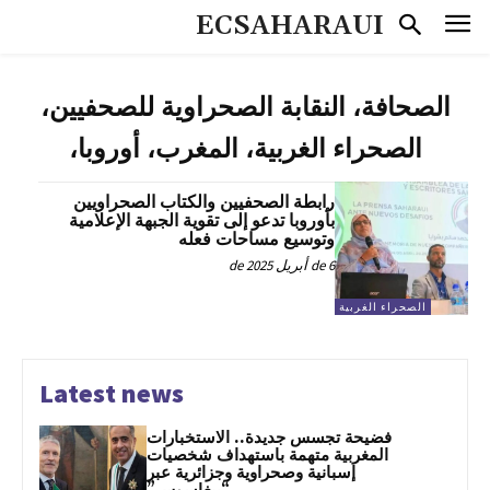
ECSAHARAUI
الصحافة، النقابة الصحراوية للصحفيين،
الصحراء الغربية، المغرب، أوروبا،
رابطة الصحفيين والكتاب الصحراويين
بأوروبا تدعو إلى تقوية الجبهة الإعلامية
وتوسيع مساحات فعله
6 de أبريل de 2025
الصحراء الغربية
Latest news
فضيحة تجسس جديدة.. الاستخبارات
المغربية متهمة باستهداف شخصيات
إسبانية وصحراوية وجزائرية عبر