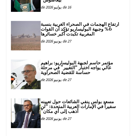
“بيغاسوس”
16 de يوليو de 2026
ارتفاع الهجمات في الصحراء الغربية بنسبة
6% وجبهة البوليساريو تؤكد أن القوات
المغربية تكبدت أكبر خسائرها
27 de يونيو de 2026
مؤتمر حاسم لجبهة البوليساريو: براهيم
غالي يواجه اختبار “التغيير” في مرحلة
حساسة للقضية الصحراوية
27 de يونيو de 2026
مسعد بولس ينفي الشائعات حول تعيينه
سفيراً في الإمارات العربية المتحدة: “لن
أذهب إلى أي مكان”
27 de يونيو de 2026