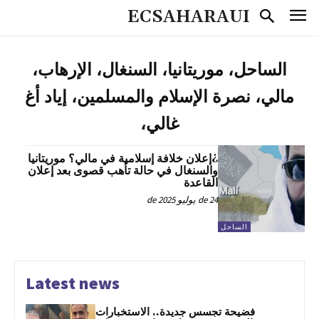
ECSAHARAUI
الساحل، موريتانيا، السنغال، الإرهاب،
مالي، نصرة الإسلام والمسلمين، إياد أغ
غالي،
¿إعلان خلافة إسلامية في مالي؟ موريتانيا
والسنغال في حالة تأهب قصوى بعد إعلان
القاعدة
24 de يوليو de 2025
الساحل
Latest news
فضيحة تجسس جديدة.. الاستخبارات