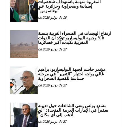
المغربية متهمة باستهداف شخصيات
إسبانية وصحراوية وجزائرية عبر
“بيغاسوس”
16 de يوليو de 2026
ارتفاع الهجمات في الصحراء الغربية بنسبة
6% وجبهة البوليساريو تؤكد أن القوات
المغربية تكبدت أكبر خسائرها
27 de يونيو de 2026
مؤتمر حاسم لجبهة البوليساريو: براهيم
غالي يواجه اختبار “التغيير” في مرحلة
حساسة للقضية الصحراوية
27 de يونيو de 2026
مسعد بولس ينفي الشائعات حول تعيينه
سفيراً في الإمارات العربية المتحدة: “لن
أذهب إلى أي مكان”
27 de يونيو de 2026