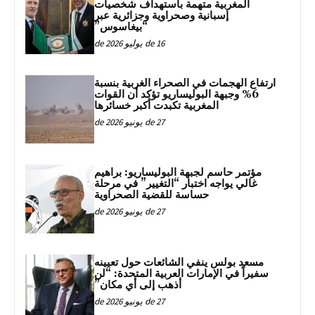
المغربية متهمة باستهداف شخصيات
إسبانية وصحراوية وجزائرية عبر
“بيغاسوس”
16 de يوليو de 2026
ارتفاع الهجمات في الصحراء الغربية بنسبة
6% وجبهة البوليساريو تؤكد أن القوات
المغربية تكبدت أكبر خسائرها
27 de يونيو de 2026
مؤتمر حاسم لجبهة البوليساريو: براهيم
غالي يواجه اختبار “التغيير” في مرحلة
حساسة للقضية الصحراوية
27 de يونيو de 2026
مسعد بولس ينفي الشائعات حول تعيينه
سفيراً في الإمارات العربية المتحدة: “لن
أذهب إلى أي مكان”
27 de يونيو de 2026