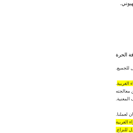
يوني.
ة الحرة
 للجميع.
 الغربية
.
 معالجته
المعنية.
 لعملنا.
 الغربية
 للنزاع.