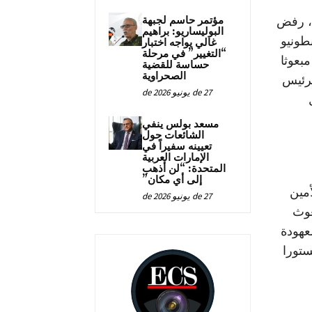
مؤتمر حاسم لجبهة
ة، رفض
البوليساريو: براهيم
طونيو
غالي يواجه اختبار
“التغيير” في مرحلة
بعوثا
حساسة للقضية
الصحراوية
لرئيس
27 de يونيو de 2026
مسعد بولس ينفي
الشائعات حول
تعيينه سفيراً في
الإمارات العربية
المتحدة: “لن أذهب
إلى أي مكان”
أمين
27 de يونيو de 2026
عوث
عهودة
ستورا