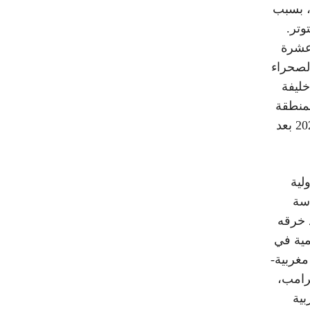
، بسبب
وتر.
 عشرة
لصحراء
خليفة
لمنطقة
من شبح إتساع رقعة الحرب التي إندلعت في 13 نوفمبر 2020 بعد
لية
اسة
 خرقه
مية في
مغربية-
ترامب،
بية