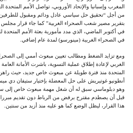
المغرب وإسبانيا والإتحاد الأوروبي، تواصل الأمم المتحدة ا
من أجل “تحقيق حل سياسي عادل ودائم ومقبول للطرفين
بتقرير مصير شعب الصحراء الغربية” كما جاء قرار مجلس ا
في أكتوبر الماضي، الذي مدد مأمورية بعثة الأمم المتحدة لل
في الصحراء الغربية (مينورسو) لمدة عام إضافي.
ومع تزايد الضغط ومطالب تعيين مبعوث أممي إلى الصحرا
الغربي لإعادة إطلاق عملية التسوية، باشرت الأمانة العامة ا
المتحدة منذ فترة طويلة عن مبعوث خاص جديد، حيث راهن
أنطونيو غوتيريش على حل المعضلة بإختيار ستيفان دي ميس
وهو دبلوماسي سبق له أن شغل مهمة مبعوث خاص إلى سو
قبل أن يصطدم مقترح برفض من الرباط دون تقديم مبرر
هذا القرار، ليظل الوضع كما هو عليه منذ أزيد من سنتين.