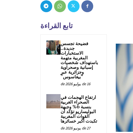
تابع القراءة
فضيحة تجسس
جديدة..
الاستخبارات
المغربية متهمة
باستهداف شخصيات
إسبانية وصحراوية
وجزائرية عبر
“بيغاسوس”
16 de يوليو de 2026
ارتفاع الهجمات في
الصحراء الغربية
بنسبة 6% وجبهة
البوليساريو تؤكد أن
القوات المغربية
تكبدت أكبر خسائرها
27 de يونيو de 2026