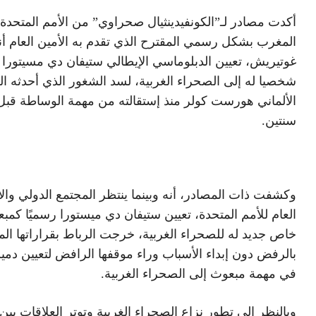
أكدت مصادر لـ”الكونفيدينثيال صحراوي” من الأمم المتحد
المغرب بشكل رسمي المقترح الذي تقدم به الأمين العام أن
غوتيريش، تعيين الدبلوماسي الإيطالي ستيفان دي مسيتورا م
شخصيا له إلى الصحراء الغربية، لسد الشغور الذي أحدثه ا
الألماني هورست كولر منذ إستقالته من مهمة الوساطة قبل
سنتين.
وكشفت ذات المصادر، أنه وبينما ينتظر المجتمع الدولي وال
العام للأمم المتحدة، تعيين ستيفان دي ميستورا رسميًا كمب
خاص جديد له للصحراء الغربية، خرجت الرباط بقراراتها الم
بالرفض دون إبداء الأسباب وراء موقفها الرافض لتعيين دمي
في مهمة مبعوث إلى الصحراء الغربية.
وبالنظر إلى تطور نزاع الصحراء الغربية وتوتر العلاقات بين