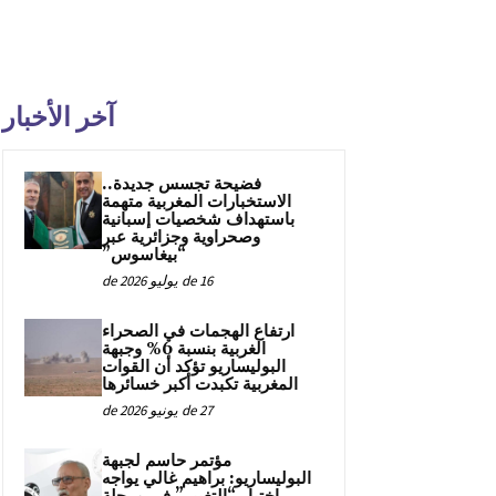
آخر الأخبار
فضيحة تجسس جديدة..
الاستخبارات المغربية متهمة
باستهداف شخصيات إسبانية
وصحراوية وجزائرية عبر
“بيغاسوس”
16 de يوليو de 2026
ارتفاع الهجمات في الصحراء
الغربية بنسبة 6% وجبهة
البوليساريو تؤكد أن القوات
المغربية تكبدت أكبر خسائرها
27 de يونيو de 2026
مؤتمر حاسم لجبهة
البوليساريو: براهيم غالي يواجه