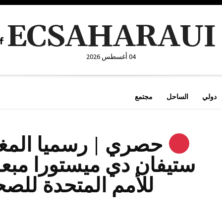
ECSAHARAUI
04 أغسطس 2026
دولي
الساحل
مجتمع
حصري | رسميا المغ
ستيفان دي ميستورا مبعو
للأمم المتحدة للصحر