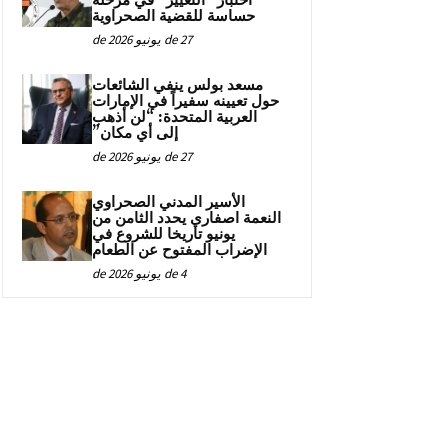
اختبار “التغيير” في مرحلة
حساسة للقضية الصحراوية
27 de يونيو de 2026
مسعد بولس ينفي الشائعات
حول تعيينه سفيراً في الإمارات
العربية المتحدة: “لن أذهب
إلى أي مكان”
27 de يونيو de 2026
الأسير المدني الصحراوي
النعمة اصفاري يحدد الثامن من
يونيو تاريخا للشروع في
الإضراب المفتوح عن الطعام
4 de يونيو de 2026