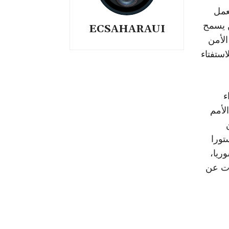
لعمل
 يسمح
ECSAHARAUI
لأمن
استفتاء
ء
لأمم
تورا
ريا،
ات عن