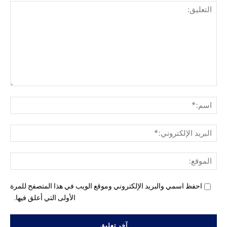
التع
اسم
البري
الإل
المو
احفظ اسمي والبريد الإلكتروني وموقع الويب في هذا المتصفح للمرة
الأولى التي أعلق فيها.