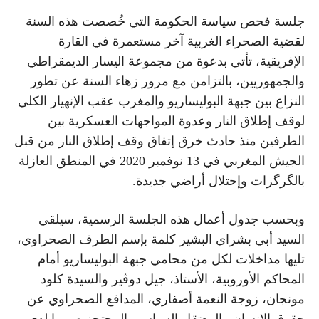
جلسة فحص سياسة الحكومة التي خُصصت هذه السنة
لقضية الصحراء الغربية آخر مستعمرة في القارة
الإفريقية، تأتي بدعوة من مجموعة اليسار الديمقراطي
والجمهوريين، بالتزامن مع مرور زهاء السنة عن تطور
النزاع بين جبهة البوليساريو والمغرب عقب الإنهيار الكلي
لوقف إطلاق النار وعدوة المواجهات العسكرية بين
الطرفين منذ حادث خرق إتفاق وقف إطلاق النار من قبل
الجيش المغربي في 13 نوفمبر 2020 في المنطق العازلة
بالگرگرات وإحتلال أراضي جديدة.
وبحسب جدول أعمال هذه الجلسة الرسمية، سيلقي
السيد أبي بشراي البشير كلمة بإسم الطرف الصحراوي،
تليها مداخلات لكل من محامي جبهة البوليساريو أمام
المحاكم الأوروبية، الأستاذ، جيل دوڤير والسيدة كلود
مونجان، زوجة النعمة أصفاري، المدافع الصحراوي عن
حقوق الإنسان والمعتقل السياسي المحتجز صوريا لدى