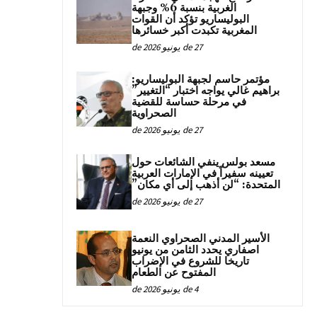
الغربية بنسبة 6% وجبهة
البوليساريو تؤكد أن القوات
المغربية تكبدت أكبر خسائرها
27 de يونيو de 2026
مؤتمر حاسم لجبهة البوليساريو:
براهيم غالي يواجه اختبار “التغيير”
في مرحلة حساسة للقضية
الصحراوية
27 de يونيو de 2026
مسعد بولس ينفي الشائعات حول
تعيينه سفيراً في الإمارات العربية
المتحدة: “لن أذهب إلى أي مكان”
27 de يونيو de 2026
الأسير المدني الصحراوي النعمة
اصفاري يحدد الثامن من يونيو
تاريخا للشروع في الإضراب
المفتوح عن الطعام
4 de يونيو de 2026