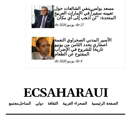
مسعد بولس ينفي الشائعات حول
تعيينه سفيراً في الإمارات العربية
المتحدة: “لن أذهب إلى أي مكان”
27 de يونيو de 2026
الأسير المدني الصحراوي النعمة
اصفاري يحدد الثامن من يونيو
تاريخا للشروع في الإضراب
المفتوح عن الطعام
4 de يونيو de 2026
ECSAHARAUI
الصفحة الرئيسية
الصحراء الغربية
الثقافة
دولي
الساحل
مجتمع