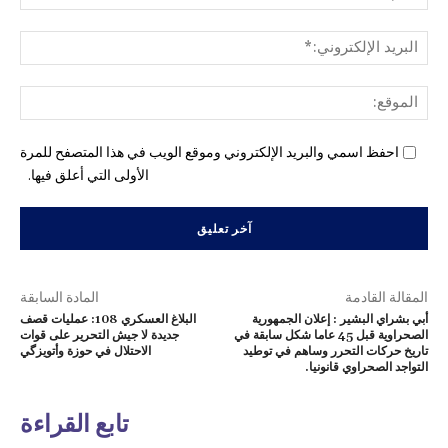
البري
الإل
المو
احفظ اسمي والبريد الإلكتروني وموقع الويب في هذا المتصفح للمرة
الأولى التي أعلق فيها.
المقالة القادمة
المادة السابقة
أبي بشراي البشير : إعلان الجمهورية
البلاغ العسكري 108: عمليات قصف
الصحراوية قبل 45 عاما شكل سابقة في
جديدة لا جيش التحرير على قوات
تاريخ حركات التحرر وساهم في توطيد
الاحتلال في حوزة وأتويزگي
التواجد الصحراوي قانونيا.
تابع القراءة