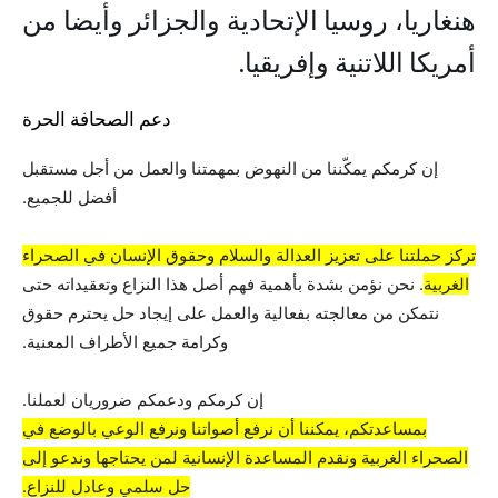
هنغاريا، روسيا الإتحادية والجزائر وأيضا من
أمريكا اللاتنية وإفريقيا.
دعم الصحافة الحرة
إن كرمكم يمكّننا من النهوض بمهمتنا والعمل من أجل مستقبل
أفضل للجميع.
تركز حملتنا على تعزيز العدالة والسلام وحقوق الإنسان في الصحراء
الغربية
. نحن نؤمن بشدة بأهمية فهم أصل هذا النزاع وتعقيداته حتى
نتمكن من معالجته بفعالية والعمل على إيجاد حل يحترم حقوق
وكرامة جميع الأطراف المعنية.
إن كرمكم ودعمكم ضروريان لعملنا.
بمساعدتكم، يمكننا أن نرفع أصواتنا ونرفع الوعي بالوضع في
الصحراء الغربية ونقدم المساعدة الإنسانية لمن يحتاجها وندعو إلى
حل سلمي وعادل للنزاع.