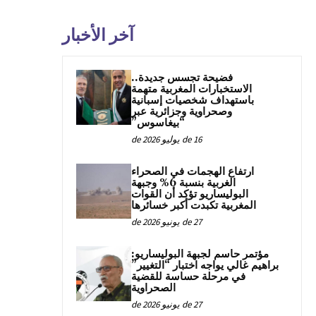
آخر الأخبار
فضيحة تجسس جديدة..
الاستخبارات المغربية متهمة
باستهداف شخصيات إسبانية
وصحراوية وجزائرية عبر
“بيغاسوس”
16 de يوليو de 2026
ارتفاع الهجمات في الصحراء
الغربية بنسبة 6% وجبهة
البوليساريو تؤكد أن القوات
المغربية تكبدت أكبر خسائرها
27 de يونيو de 2026
مؤتمر حاسم لجبهة البوليساريو:
براهيم غالي يواجه اختبار “التغيير”
في مرحلة حساسة للقضية
الصحراوية
27 de يونيو de 2026