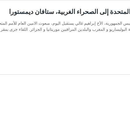
المتحدة إلى الصحراء الغربية، ستافان ديمستورا
ئيس الجمهورية، الأخ إبراهيم غالي يستقبل اليوم، مبعوث الامين العام للأمم المت
ع جبهة البوليساريو و المغرب والبلدين المراقبين موريتانيا و الجزائر. اللقاء ج