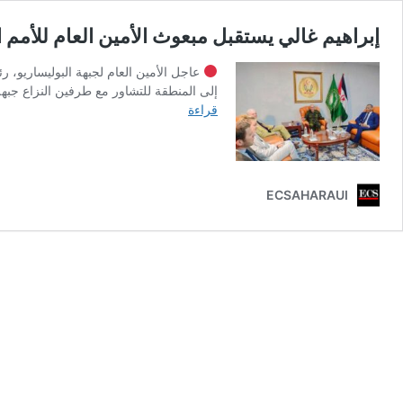
إبراهيم غالي يستقبل مبعوث الأمين العام للأمم 
عاجل الأمين العام لجبهة البوليساريو، ر
إلى المنطقة للتشاور مع طرفين النزا‫‬‫‬‫‬‫‬
إبراهيم
قراءة
غالي
يستقبل
مبعوث
الأمين
ECSAHARAUI
العام
للأمم
المتحدة
إلى
الصحراء
الغربية،
ستافان
ديمستورا